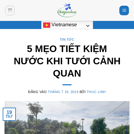
Bỏ
qua
nội
Vietnamese
dung
TIN TỨC
5 MẸO TIẾT KIỆM
NƯỚC KHI TƯỚI CẢNH
QUAN
ĐĂNG VÀO
THÁNG 7 19, 2024
BỞI
THUC LINH
19
Th7