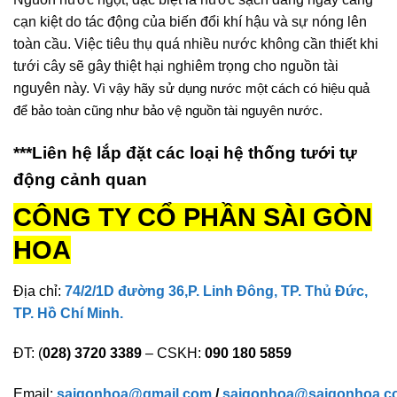
cạn kiệt do tác động của biến đổi khí hậu và sự nóng lên
toàn cầu. Việc tiêu thụ quá nhiều nước không cần thiết khi
tưới cây sẽ gây thiệt hại nghiêm trọng cho nguồn tài
nguyên này.
Vì vậy hãy sử dụng nước một cách có hiệu quả
để bảo toàn cũng như bảo vệ nguồn tài nguyên nước.
***Liên hệ lắp đặt các loại hệ thống tưới tự
động cảnh quan
CÔNG TY CỔ PHẦN SÀI GÒN
HOA
Địa chỉ:
74/2/1D đường 36,P. Linh Đông, TP. Thủ Đức,
TP. Hồ Chí Minh.
ĐT: (
028) 3720 3389
– CSKH:
090 180 5859
Email:
saigonhoa@gmail.com
/
saigonhoa@saigonhoa.c