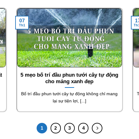
07
1
Th1
Th
t
5 mẹo bố trí đầu phun tưới cây tự động
cho mảng xanh đẹp
Bố trí đầu phun tưới cây tự động không chỉ mang
T
lại sự tiện lợi, [...]
1
2
3
4