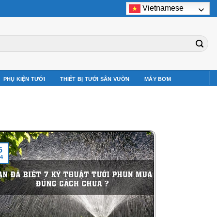
Vietnamese
PHỤ KIỆN TƯỚI
THIẾT BỊ TƯỚI SÂN VƯỜN
MÁY BƠM
6
4