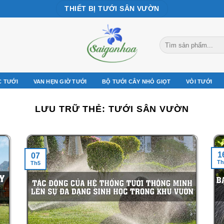
THIẾT BỊ TƯỚI SÂN VƯỜN
Tìm
kiếm:
C TƯỚI
VAN HẸN GIỜ TƯỚI
BỘ TƯỚI CÂY NHỎ GIỌT
VÒI TƯỚI
LƯU TRỮ THẺ:
TƯỚI SÂN VƯỜN
1
07
Th
Th5