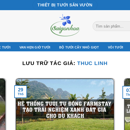
THIẾT BỊ TƯỚI SÂN VƯỜN
Tìm
kiếm:
C TƯỚI
VAN HẸN GIỜ TƯỚI
BỘ TƯỚI CÂY NHỎ GIỌT
VÒI TƯỚI
LƯU TRỮ TÁC GIẢ:
THUC LINH
29
0
Th5
Th