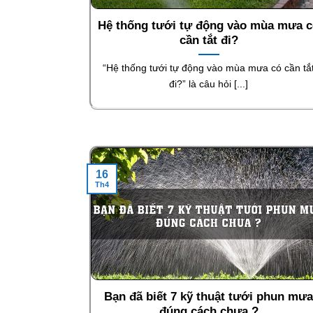
Hệ thống tưới tự động vào mùa mưa 
cần tắt đi?
“Hệ thống tưới tự động vào mùa mưa có cần tắ
đi?” là câu hỏi [...]
16
Th4
Bạn đã biết 7 kỹ thuật tưới phun mư
đúng cách chưa ?