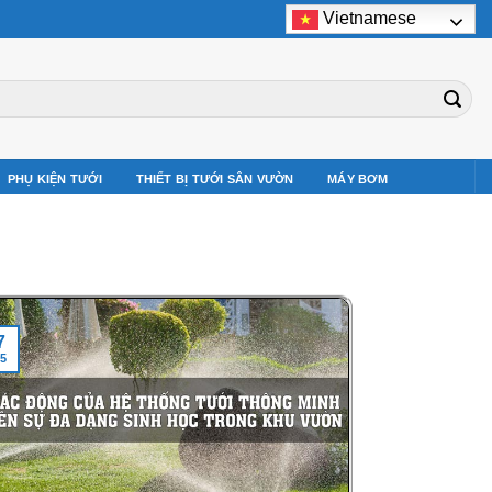
Vietnamese
PHỤ KIỆN TƯỚI
THIẾT BỊ TƯỚI SÂN VƯỜN
MÁY BƠM
7
5