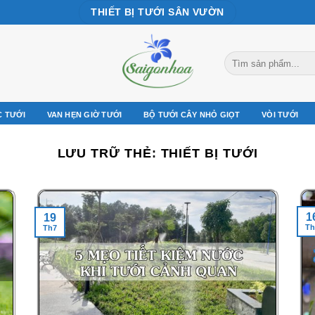
THIẾT BỊ TƯỚI SÂN VƯỜN
Tìm
kiếm:
C TƯỚI
VAN HẸN GIỜ TƯỚI
BỘ TƯỚI CÂY NHỎ GIỌT
VÒI TƯỚI
LƯU TRỮ THẺ:
THIẾT BỊ TƯỚI
1
19
Th
Th7