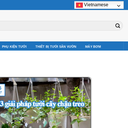
Vietnamese
PHỤ KIỆN TƯỚI
THIẾT BỊ TƯỚI SÂN VƯỜN
MÁY BƠM
6
7