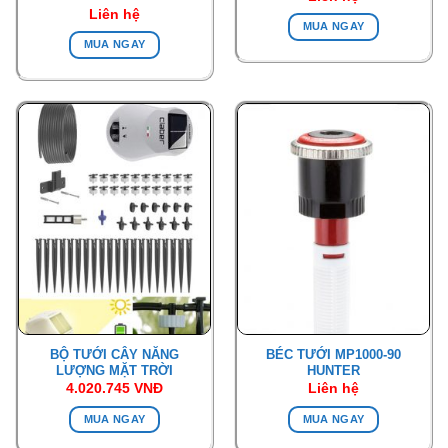
Được
Liên hệ
MUA NGAY
xếp
hạng
MUA NGAY
2.00
5
sao
BỘ TƯỚI CÂY NĂNG
BÉC TƯỚI MP1000-90
LƯỢNG MẶT TRỜI
HUNTER
4.020.745
VNĐ
Liên hệ
MUA NGAY
MUA NGAY