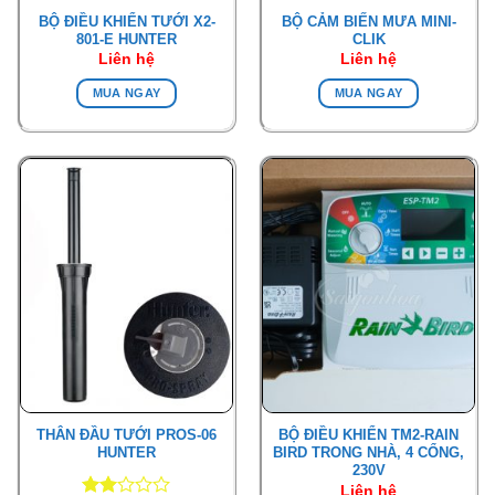
BỘ ĐIỀU KHIỂN TƯỚI X2-
BỘ CẢM BIẾN MƯA MINI-
801-E HUNTER
CLIK
Liên hệ
Liên hệ
MUA NGAY
MUA NGAY
THÂN ĐẦU TƯỚI PROS-06
BỘ ĐIỀU KHIỂN TM2-RAIN
HUNTER
BIRD TRONG NHÀ, 4 CỔNG,
230V
Liên hệ