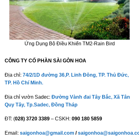
Ứng Dụng Bộ Điều Khiển TM2-Rain Bird
CÔNG TY CỔ PHẦN SÀI GÒN HOA
Địa chỉ:
74/2/1D đường 36,P. Linh Đông, TP. Thủ Đức,
TP. Hồ Chí Minh.
Địa chỉ vườn Sadec:
Đường Vành đai Tây Bắc, Xã Tân
Quy Tây, Tp.Sadec, Đồng Tháp
ĐT: (
028) 3720 3389
– CSKH:
090 180 5859
Email:
saigonhoa@gmail.com
/
saigonhoa@saigonhoa.c