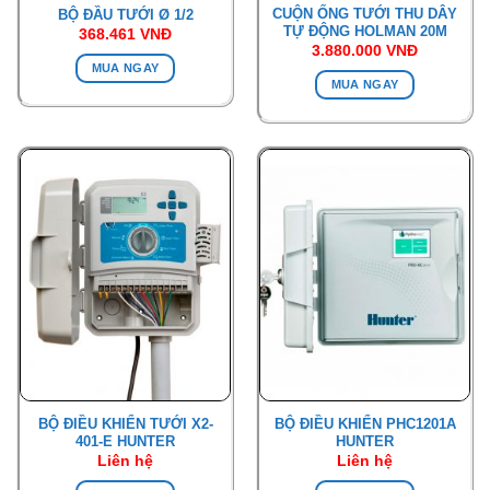
CUỘN ỐNG TƯỚI THU DÂY
BỘ ĐẦU TƯỚI Ø 1/2
TỰ ĐỘNG HOLMAN 20M
368.461
VNĐ
3.880.000
VNĐ
MUA NGAY
MUA NGAY
BỘ ĐIỀU KHIỂN TƯỚI X2-
BỘ ĐIỀU KHIỂN PHC1201A
401-E HUNTER
HUNTER
Liên hệ
Liên hệ