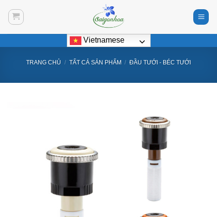
Bỏ
qua
nội
Vietnamese
dung
TRANG CHỦ
/
TẤT CẢ SẢN PHẨM
/
ĐẦU TƯỚI - BÉC TƯỚI