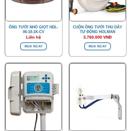
ỐNG TƯỚI NHỎ GIỌT HDL-
CUỘN ỐNG TƯỚI THU DÂY
06-18-1K-CV
TỰ ĐỘNG HOLMAN
Liên hệ
3.760.000
VNĐ
MUA NGAY
MUA NGAY