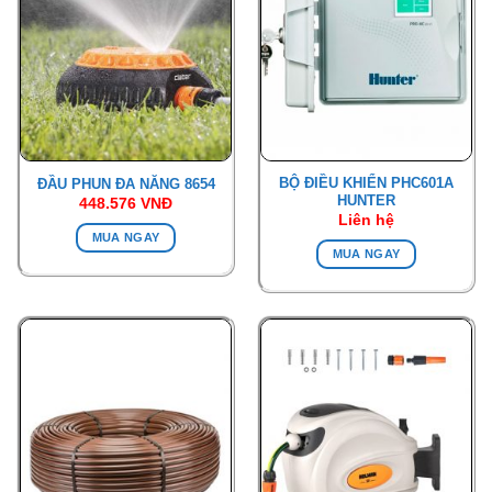
BỘ ĐIỀU KHIỂN PHC601A
ĐẦU PHUN ĐA NĂNG 8654
HUNTER
448.576
VNĐ
Liên hệ
MUA NGAY
MUA NGAY