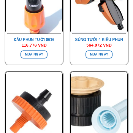
ĐẦU PHUN TƯỚI 8616
SÚNG TƯỚI 4 KIỂU PHUN
116.776
VNĐ
564.072
VNĐ
MUA NGAY
MUA NGAY