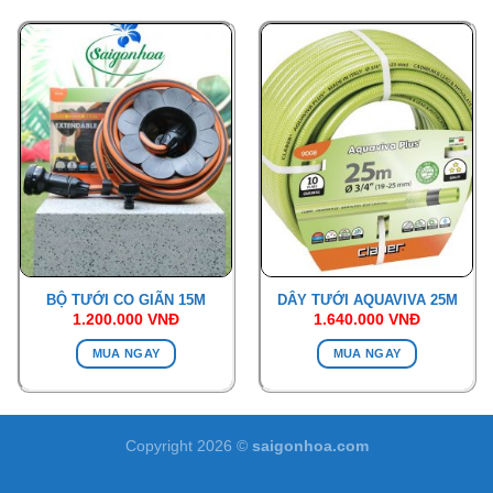
BỘ TƯỚI CO GIÃN 15M
DÂY TƯỚI AQUAVIVA 25M
1.200.000
VNĐ
1.640.000
VNĐ
MUA NGAY
MUA NGAY
Copyright 2026 ©
saigonhoa.com