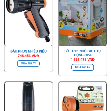
BỘ TƯỚI NHỎ GIỌT TỰ
ĐẦU PHUN NHIỀU KIỂU
ĐỘNG 8054
748.456
VNĐ
4.627.478
VNĐ
MUA NGAY
MUA NGAY