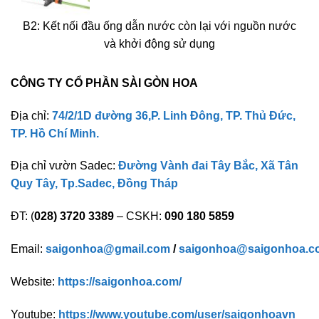
B2: Kết nối đầu ống dẫn nước còn lại với nguồn nước
và khởi động sử dụng
CÔNG TY CỔ PHẦN SÀI GÒN HOA
Địa chỉ:
74/2/1D đường 36,P. Linh Đông, TP. Thủ Đức,
TP. Hồ Chí Minh.
Địa chỉ vườn Sadec:
Đường Vành đai Tây Bắc, Xã Tân
Quy Tây, Tp.Sadec, Đồng Tháp
ĐT: (
028) 3720 3389
– CSKH:
090 180 5859
Email:
saigonhoa@gmail.com
/
saigonhoa@saigonhoa.c
Website:
https://saigonhoa.com/
Youtube:
https://www.youtube.com/user/saigonhoavn