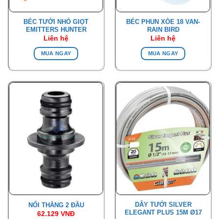
BÉC TƯỚI NHỎ GIỌT
BÉC PHUN XÒE 18 VAN-
EMITTERS HUNTER
RAIN BIRD
Liên hệ
Liên hệ
MUA NGAY
MUA NGAY
DÂY TƯỚI SILVER
NỐI THẲNG 2 ĐẦU
ELEGANT PLUS 15M Ø17
62.129
VNĐ