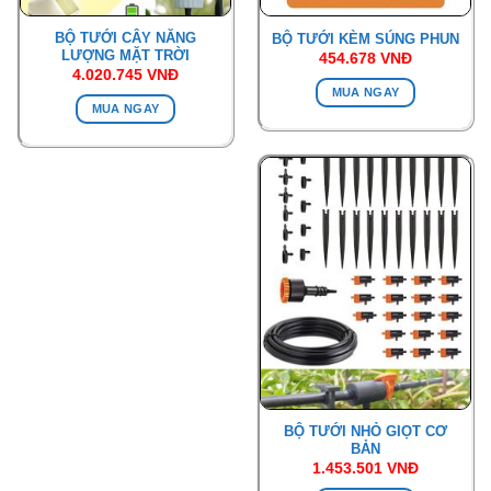
BỘ TƯỚI CÂY NĂNG
BỘ TƯỚI KÈM SÚNG PHUN
LƯỢNG MẶT TRỜI
454.678
VNĐ
4.020.745
VNĐ
MUA NGAY
MUA NGAY
BỘ TƯỚI NHỎ GIỌT CƠ
BẢN
1.453.501
VNĐ