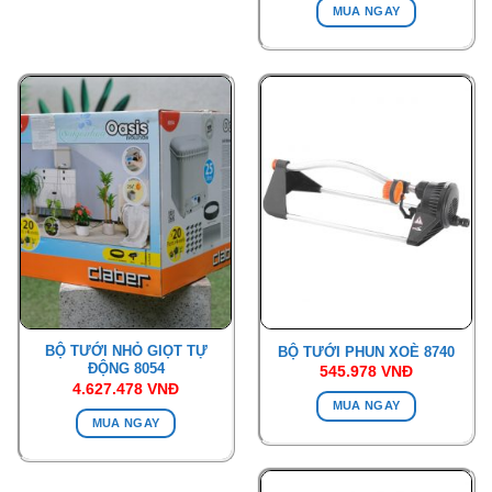
MUA NGAY
BỘ TƯỚI NHỎ GIỌT TỰ
BỘ TƯỚI PHUN XOÈ 8740
ĐỘNG 8054
545.978
VNĐ
4.627.478
VNĐ
MUA NGAY
MUA NGAY