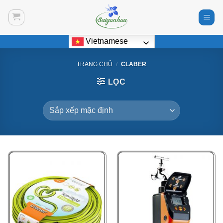
Bỏ
qua
nội
Vietnamese
dung
TRANG CHỦ
/
CLABER
LỌC