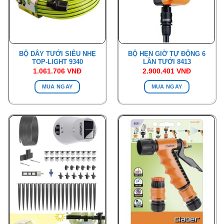
BỘ DÂY TƯỚI SIÊU NHẸ
BỘ HẸN GIỜ TỰ ĐỘNG 6
TOP-LIGHT 9340
LẦN TƯỚI 8413
1.061.706
VNĐ
2.900.401
VNĐ
MUA NGAY
MUA NGAY