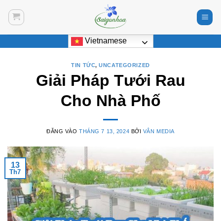
Bỏ
qua
nội
Vietnamese
dung
TIN TỨC
,
UNCATEGORIZED
Giải Pháp Tưới Rau
Cho Nhà Phố
ĐĂNG VÀO
THÁNG 7 13, 2024
BỞI
VÂN MEDIA
13
Th7