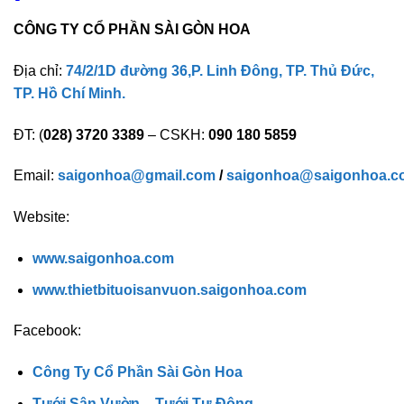
CÔNG TY CỔ PHẦN SÀI GÒN HOA
Địa chỉ:
74/2/1D đường 36,P. Linh Đông, TP. Thủ Đức,
TP. Hồ Chí Minh.
ĐT: (
028) 3720 3389
– CSKH:
090 180 5859
Email:
saigonhoa@gmail.com
/
saigonhoa@saigonhoa.c
Website:
www.saigonhoa.com
www.thietbituoisanvuon.saigonhoa.com
Facebook:
Công Ty Cổ Phần Sài Gòn Hoa
Tưới Sân Vườn – Tưới Tự Động