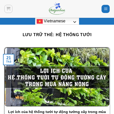
Bỏ
qua
nội
Vietnamese
dung
LƯU TRỮ THẺ:
HỆ THỐNG TƯỚI
21
Th3
Lợi ích của hệ thống tưới tự động tường cây trong mùa