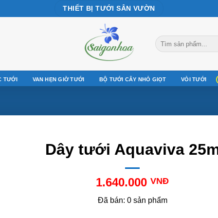
THIẾT BỊ TƯỚI SÂN VƯỜN
Tìm
kiếm:
C TƯỚI
VAN HẸN GIỜ TƯỚI
BỘ TƯỚI CÂY NHỎ GIỌT
VÒI TƯỚI
Dây tưới Aquaviva 25
1.640.000
VNĐ
Đã bán: 0 sản phẩm