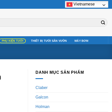
Vietnamese
PHỤ KIỆN TƯỚI
THIẾT BỊ TƯỚI SÂN VƯỜN
MÁY BƠM
DANH MỤC SẢN PHẨM
m
Claber
Galcon
Holman