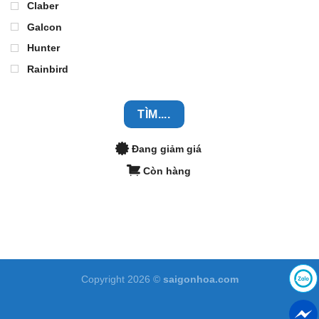
Claber
Galcon
Hunter
Rainbird
TÌM....
Đang giảm giá
Còn hàng
Copyright 2026 ©
saigonhoa.com