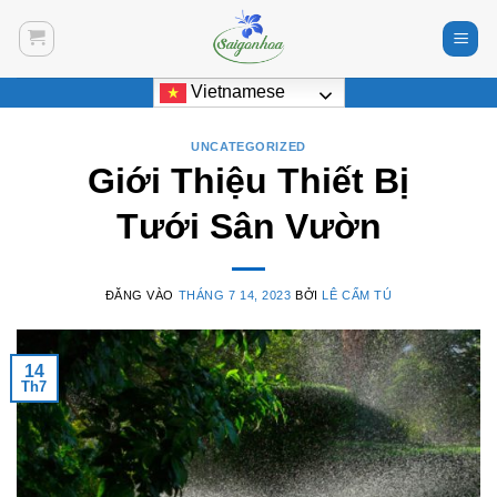
Bỏ
qua
nội
Vietnamese
dung
UNCATEGORIZED
Giới Thiệu Thiết Bị
Tưới Sân Vườn
ĐĂNG VÀO
THÁNG 7 14, 2023
BỞI
LÊ CẨM TÚ
14
Th7