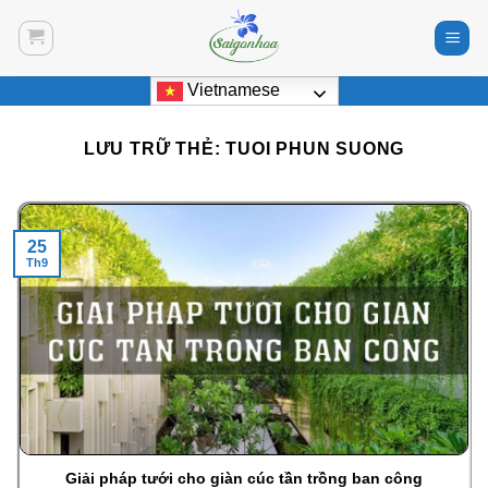
Bỏ
qua
nội
Vietnamese
dung
LƯU TRỮ THẺ:
TUOI PHUN SUONG
25
Th9
Giải pháp tưới cho giàn cúc tần trồng ban công