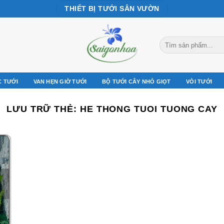
THIẾT BỊ TƯỚI SÂN VƯỜN
Tìm
kiếm:
C TƯỚI
VAN HẸN GIỜ TƯỚI
BỘ TƯỚI CÂY NHỎ GIỌT
VÒI TƯỚI
LƯU TRỮ THẺ:
HE THONG TUOI TUONG CAY