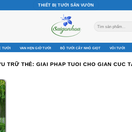
THIẾT BỊ TƯỚI SÂN VƯỜN
Tìm
kiếm:
C TƯỚI
VAN HẸN GIỜ TƯỚI
BỘ TƯỚI CÂY NHỎ GIỌT
VÒI TƯỚI
ƯU TRỮ THẺ:
GIAI PHAP TUOI CHO GIAN CUC 